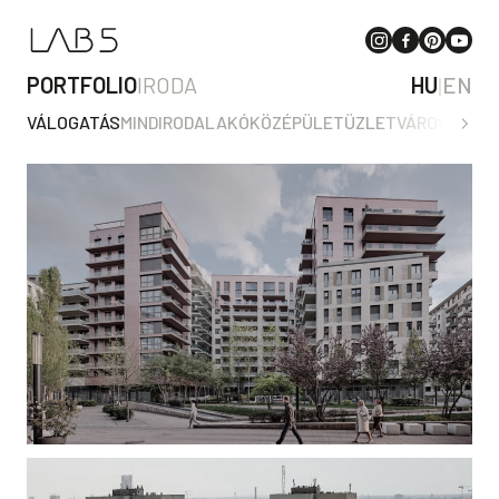
PORTFOLIO
IRODA
HU
|
EN
VÁLOGATÁS
MIND
IRODA
LAKÓ
KÖZÉPÜLET
ÜZLET
VÁROSTERV