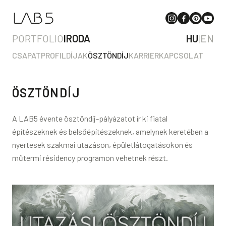
PORTFOLIO
IRODA
HU
|
EN
CSAPAT
PROFIL
DÍJAK
ÖSZTÖNDÍJ
KARRIER
KAPCSOLAT
ÖSZTÖNDÍJ
A LAB5 évente ösztöndíj-pályázatot ír ki fiatal
építészeknek és belsőépítészeknek, amelynek keretében a
nyertesek szakmai utazáson, épületlátogatásokon és
műtermi résidency programon vehetnek részt.