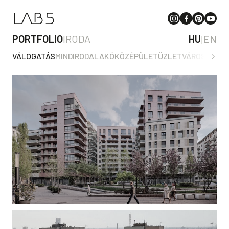
PORTFOLIO
IRODA
HU
|
EN
VÁLOGATÁS
MIND
IRODA
LAKÓ
KÖZÉPÜLET
ÜZLET
VÁROSTERV