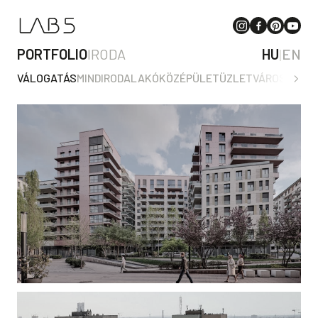
PORTFOLIO
IRODA
HU
|
EN
VÁLOGATÁS
MIND
IRODA
LAKÓ
KÖZÉPÜLET
ÜZLET
VÁROSTERV