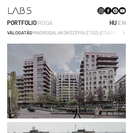
PORTFOLIO
IRODA
HU
|
EN
VÁLOGATÁS
MIND
IRODA
LAKÓ
KÖZÉPÜLET
ÜZLET
VÁROSTERV