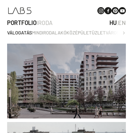
PORTFOLIO
IRODA
HU
|
EN
VÁLOGATÁS
MIND
IRODA
LAKÓ
KÖZÉPÜLET
ÜZLET
VÁROSTERV