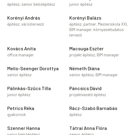
építész, senior belsőépítész
junior építész
Korényi András
Korényi Balázs
építész, várostervező
építész, partner, Mesteriskola XXI,
BIM manager, környezettudatos
tervező
Kovács Anita
Macsuga Eszter
office manager
projekt építész, BIM manager
Melis-Seenger Dorottya
Németh Diána
senior építész
senior építész, BIM manager
Pálinkás-Szűcs Tilla
Páncsics Dávid
junior építész
projektvezető építész
Petrics Réka
Rácz-Szabó Barnabás
gyakornok
építész
Szenner Hanna
Tátrai Anna Flóra
junior belsőépítész
senior építész