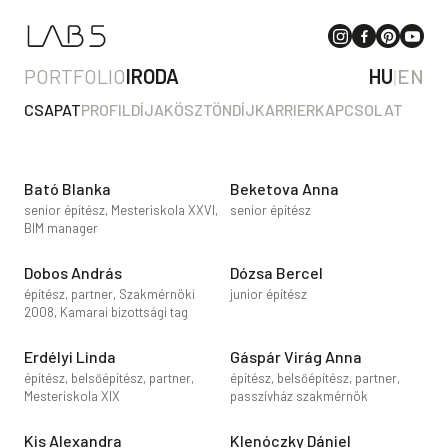
PORTFOLIO
IRODA
HU
|
EN
CSAPAT
PROFIL
DÍJAK
ÖSZTÖNDÍJ
KARRIER
KAPCSOLAT
Bató Blanka
Beketova Anna
senior építész, Mesteriskola XXVI,
senior építész
BIM manager
Dobos András
Dózsa Bercel
építész, partner, Szakmérnöki
junior építész
2008, Kamarai bizottsági tag
Erdélyi Linda
Gáspár Virág Anna
építész, belsőépítész, partner,
építész, belsőépítész, partner,
Mesteriskola XIX
passzívház szakmérnök
Kis Alexandra
Klenóczky Dániel