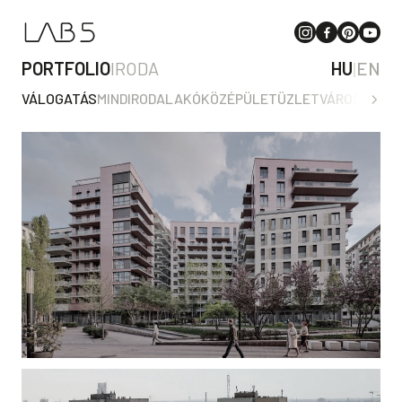
PORTFOLIO
IRODA
HU
|
EN
VÁLOGATÁS
MIND
IRODA
LAKÓ
KÖZÉPÜLET
ÜZLET
VÁROSTERV