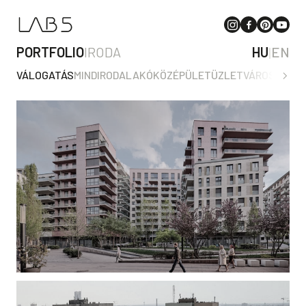
PORTFOLIO
IRODA
HU
|
EN
VÁLOGATÁS
MIND
IRODA
LAKÓ
KÖZÉPÜLET
ÜZLET
VÁROSTERV