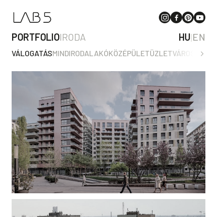
PORTFOLIO
IRODA
HU
|
EN
VÁLOGATÁS
MIND
IRODA
LAKÓ
KÖZÉPÜLET
ÜZLET
VÁROSTERV