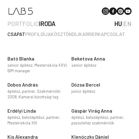
PORTFOLIO
IRODA
HU
|
EN
CSAPAT
PROFIL
DÍJAK
ÖSZTÖNDÍJ
KARRIER
KAPCSOLAT
Bató Blanka
Beketova Anna
senior építész, Mesteriskola XXVI,
senior építész
BIM manager
Dobos András
Dózsa Bercel
építész, partner, Szakmérnöki
junior építész
2008, Kamarai bizottsági tag
Erdélyi Linda
Gáspár Virág Anna
építész, belsőépítész, partner,
építész, belsőépítész, partner,
Mesteriskola XIX
passzívház szakmérnök
Kis Alexandra
Klenóczky Dániel