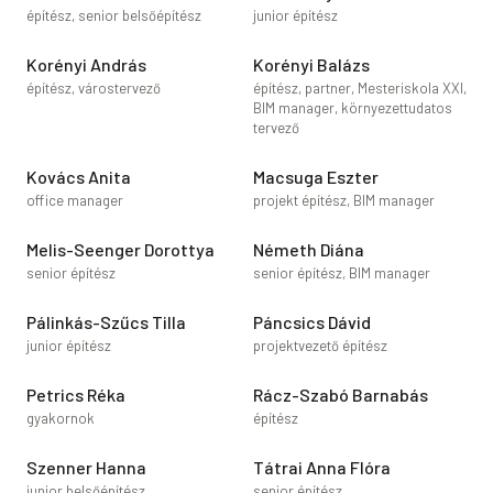
építész, senior belsőépítész
junior építész
Korényi András
Korényi Balázs
építész, várostervező
építész, partner, Mesteriskola XXI,
BIM manager, környezettudatos
tervező
Kovács Anita
Macsuga Eszter
office manager
projekt építész, BIM manager
Melis-Seenger Dorottya
Németh Diána
senior építész
senior építész, BIM manager
Pálinkás-Szűcs Tilla
Páncsics Dávid
junior építész
projektvezető építész
Petrics Réka
Rácz-Szabó Barnabás
gyakornok
építész
Szenner Hanna
Tátrai Anna Flóra
junior belsőépítész
senior építész