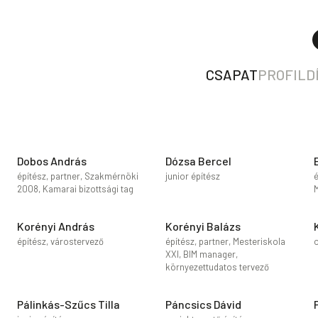
CSAPAT
PROFIL
D
Dobos András
Dózsa Bercel
építész, partner, Szakmérnöki
junior építész
é
2008, Kamarai bizottsági tag
Korényi András
Korényi Balázs
építész, várostervező
építész, partner, Mesteriskola
XXI, BIM manager,
környezettudatos tervező
Pálinkás-Szűcs Tilla
Páncsics Dávid