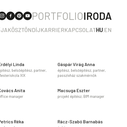
PORTFOLIO
IRODA
ÍJAK
ÖSZTÖNDÍJ
KARRIER
KAPCSOLAT
HU
|
EN
Erdélyi Linda
Gáspár Virág Anna
pítész, belsőépítész, partner,
építész, belsőépítész, partner,
Mesteriskola XIX
passzívház szakmérnök
Kovács Anita
Macsuga Eszter
office manager
projekt építész, BIM manager
Petrics Réka
Rácz-Szabó Barnabás