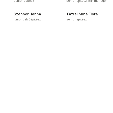
senior építész
senior építész, BIM manager
Szenner Hanna
Tátrai Anna Flóra
junior belsőépítész
senior építész