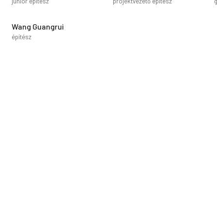
junior építész
projektvezető építész
Wang Guangrui
építész